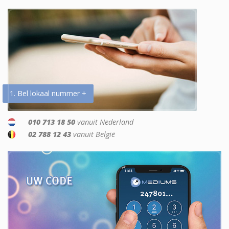
1. Bel lokaal nummer +
010 713 18 50
vanuit Nederland
02 788 12 43
vanuit België